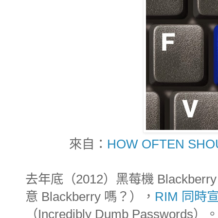
來自：
HOW OFTEN SHO
去年底（2012）黑莓機 Blackber
意 Blackberry 嗎？），
RIM 同時
（Incredibly Dumb Pass