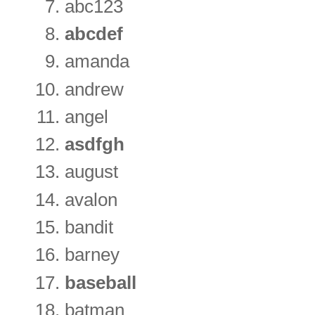
abc123
abcdef
amanda
andrew
angel
asdfgh
august
avalon
bandit
barney
baseball
batman