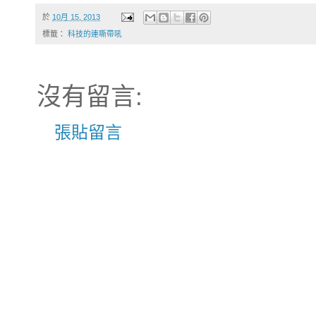
於
10月 15, 2013
標籤：
科技的連嘶帶吼
沒有留言:
張貼留言