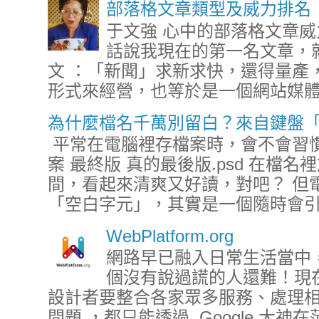
部落格文章類型及威力排名
于文強 心中的部落格文章威力
話說我現在的第一名文章，
文 ：「新聞」求新求快，還得量產
形式來經營，也等於是一個網站媒體，
為什麼檔名千萬別留白？來自鍵盤
平常在電腦裡存檔案時，會不會習慣這樣
案 最終版 真的最後版.psd 在
間，看起來清爽又好讀，對吧？ 但
「空白字元」，其實是一個隨時會引爆
WebPlatform.org
網路早已融入日常生活當中，現
個沒有說過謊的人還難！現在
設計者要整合各家眾多服務、處理相
問題 ，都只能透過 Google 大神在茫