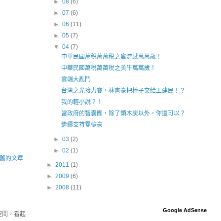
►
08
(6)
►
07
(6)
►
06
(11)
►
05
(7)
▼
04
(7)
中華民國萬稅萬萬稅之禽流感萬萬歲！
中華民國萬稅萬萬稅之美牛萬萬歲！
雲端大亂鬥
台灣之光接力賽，林書豪把棒子交給王建民！？
我的輕小說？！
當政府的智囊團，除了鎖木炭以外，你還可以？
繼續支持零輸豪
►
03
(2)
►
02
(1)
舊的文章
►
2011
(1)
►
2009
(6)
►
2008
(11)
Google AdSense
空間，看起