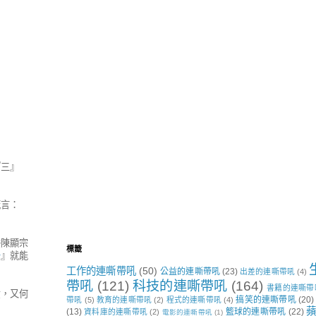
『三』
箴言：
委陳顯宗
標籤
卡
』就能
工作的連嘶帶吼
(50)
公益的連嘶帶吼
(23)
出差的連嘶帶吼
(4)
帶吼
(121)
科技的連嘶帶吼
(164)
書籍的連嘶帶
責，又何
搞笑的連嘶帶吼
(20)
帶吼
(5)
教育的連嘶帶吼
(2)
程式的連嘶帶吼
(4)
蘋
(13)
籃球的連嘶帶吼
(22)
資料庫的連嘶帶吼
(2)
電影的連嘶帶吼
(1)