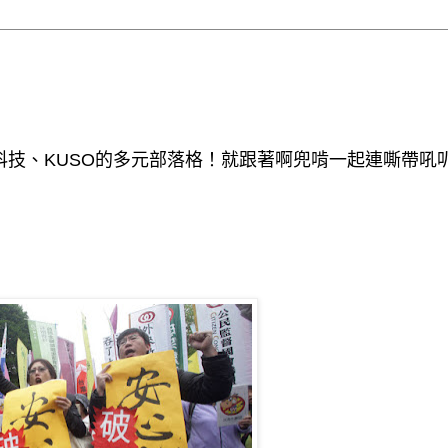
技、KUSO的多元部落格！就跟著啊兜啃一起連嘶帶吼