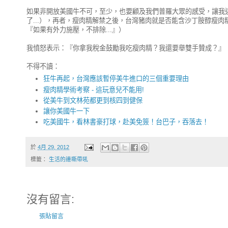
如果非開放美國牛不可，至少，也要顧及我們普羅大眾的感受，讓我
了...），再者，瘦肉精解禁之後，台灣豬肉就是否能含沙丁胺醇瘦
『如果有外力施壓，不排除...』）
我憤怒表示：『你拿我稅金鼓勵我吃瘦肉精？我還要舉雙手贊成？』
不得不讀：
狂牛再起，台灣應該暫停美牛進口的三個重要理由
瘦肉精學術考察 - 這玩意兒不能用!
從美牛到文林苑都更到核四到健保
讓你美國牛一下
吃美國牛，看林書豪打球，赴美免簽！台巴子，吞落去！
於
4月 29, 2012
標籤：
生活的連嘶帶吼
沒有留言:
張貼留言