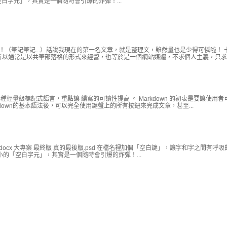
白字元」，其實是一個隨時會引爆的炸彈！...
 ！（筆記筆記...）話說我現在的第一名文章，就是整理文，雖然量也是少得可憐啦！ 
以通常是以共筆部落格的形式來經營，也等於是一個網站媒體，不求個人主義，只求網.
一種輕量級標記式語言，重點讓 編寫的可讀性提高 。 Markdown 的初衷是要讓使用
down的基本語法後，可以完全使用鍵盤上的所有按鈕來完成文章，甚至...
docx 大專案 最終版 真的最後版.psd 在檔名裡加個「空白鍵」，讓字和字之間有呼
的「空白字元」，其實是一個隨時會引爆的炸彈！...