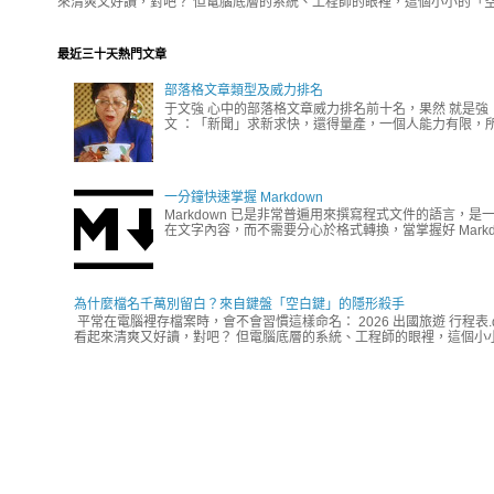
來清爽又好讀，對吧？ 但電腦底層的系統、工程師的眼裡，這個小小的「空
最近三十天熱門文章
部落格文章類型及威力排名
于文強 心中的部落格文章威力排名前十名，果然 就是強
文 ：「新聞」求新求快，還得量產，一個人能力有限，所
一分鐘快速掌握 Markdown
Markdown 已是非常普遍用來撰寫程式文件的語言，是
在文字內容，而不需要分心於格式轉換，當掌握好 Mark
為什麼檔名千萬別留白？來自鍵盤「空白鍵」的隱形殺手
平常在電腦裡存檔案時，會不會習慣這樣命名： 2026 出國旅遊 行程表.
看起來清爽又好讀，對吧？ 但電腦底層的系統、工程師的眼裡，這個小小