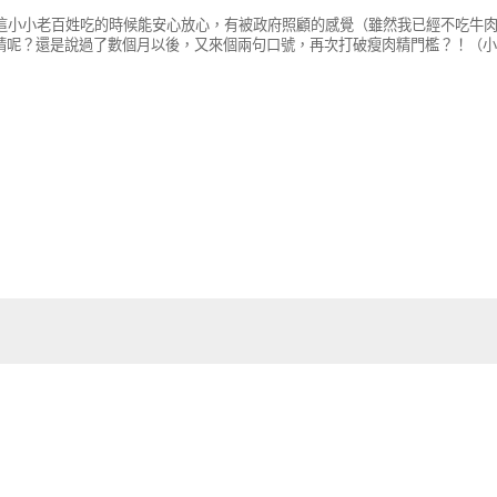
這小小老百姓吃的時候能安心放心，有被政府照顧的感覺（雖然我已經不吃牛
肉精呢？還是說過了數個月以後，又來個兩句口號，再次打破瘦肉精門檻？！（