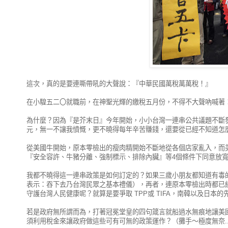
這次，真的是要連嘶帶吼的大聲說：『中華民國萬稅萬萬稅！』
在小騜五二〇就職前，在神聖光輝的繳稅五月份，不得不大聲吶喊著
為什麼？因為『是芥末日』今年開始，小小台灣一連串公共議題不斷
元，無一不讓我憤慨，更不曉得每年辛苦賺錢，還要從已經不知道怎麼
從美國牛開始，原本零檢出的瘦肉精開始不斷地從各個店家亂入，而
『安全容許、牛豬分離、強制標示、排除內臟』等4個條件下同意放
我都不曉得這一連串政策是如何訂定的？如果三歲小朋友都知道有毒
表示：吞下去乃台灣民眾之基本禮儀），再者，連原本零檢出時都已
守護台灣人民健康呢？就算是要爭取 TPP或 TIFA，南韓以及日本
若是政府無所謂而為，打著冠冕堂皇的四句箴言就船過水無痕地讓美
須利用稅金來讓政府做這些可有可無的政策運作？（攤手～極度無奈..