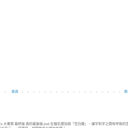
首頁
較
cx 大專案 最終版 真的最後版.psd 在檔名裡加個「空白鍵」，讓字和字之間有呼吸的