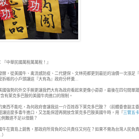
：『中華民國萬稅萬萬稅！』
發酵，從美國牛、禽流感防疫、二代健保、文林苑都更到最近的油價一次漲足
拆帳的小戶頭讓這『大有為』政府分杯羹...
美國強勢的外交手腕更讓我們大有為政府看起來更像小孬孬，最後在四句間單
寬含有萊克多巴胺的美國牛肉進口的限制。
的東西不能吃，為何政府會讓我這一介百姓吞下萊克多巴胺？（前體委會副主
經讓這麼多毒牛進口，又怎能保證再開放含萊克多巴胺美國牛時，用『
三管五
的先例難道不足以借鏡？
國牛在寶島上銷售，那政府所背負的公共責任又何在？如果不需為台灣人民負
.）