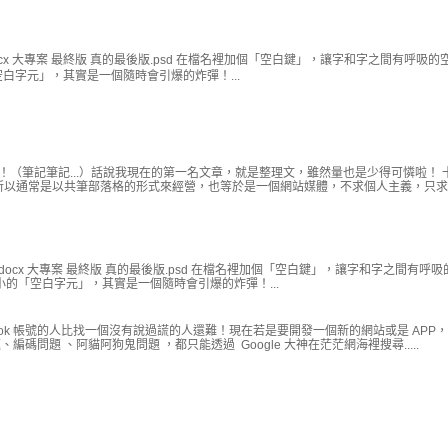
cx 大專案 最終版 真的最後版.psd 在檔名裡加個「空白鍵」，讓字和字之間有呼吸的
白字元」，其實是一個隨時會引爆的炸彈！...
 ！（筆記筆記...）話說我現在的第一名文章，就是整理文，雖然量也是少得可憐啦！ 
以通常是以共筆部落格的形式來經營，也等於是一個網站媒體，不求個人主義，只求網.
docx 大專案 最終版 真的最後版.psd 在檔名裡加個「空白鍵」，讓字和字之間有呼
的「空白字元」，其實是一個隨時會引爆的炸彈！...
ook 帳號的人比找一個沒有說過謊的人還難！現在若是要開發一個新的網站或是 APP
問題 、阿貓阿狗鬼問題 ，都只能透過 Google 大神在茫茫網海裡搜尋.....