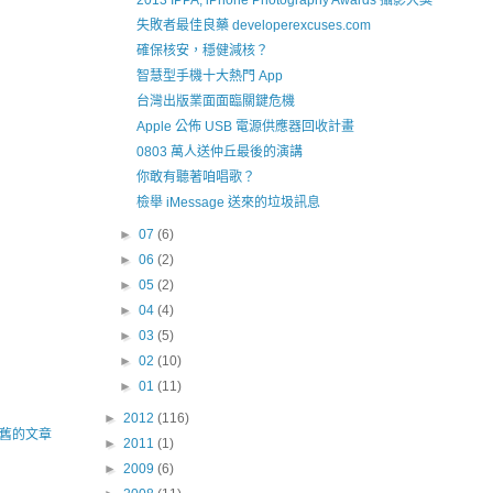
2013 IPPA, iPhone Photography Awards 攝影大獎
失敗者最佳良藥 developerexcuses.com
確保核安，穩健減核？
智慧型手機十大熱門 App
台灣出版業面面臨關鍵危機
Apple 公佈 USB 電源供應器回收計畫
0803 萬人送仲丘最後的演講
你敢有聽著咱唱歌？
檢舉 iMessage 送來的垃圾訊息
►
07
(6)
►
06
(2)
►
05
(2)
►
04
(4)
►
03
(5)
►
02
(10)
►
01
(11)
►
2012
(116)
舊的文章
►
2011
(1)
►
2009
(6)