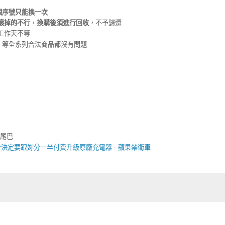
個序號只能換一次
壞掉的不行
，
換購後須進行回收
，不予歸還
工作天不等
iPod 等全系列合法商品都沒有問題
字尾巴
終於決定要跟妳分一半付費升級原廠充電器
-
蘋果禁衛軍