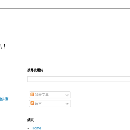
叭！
搜尋此網誌
發表文章
源供應
留言
網頁
Home