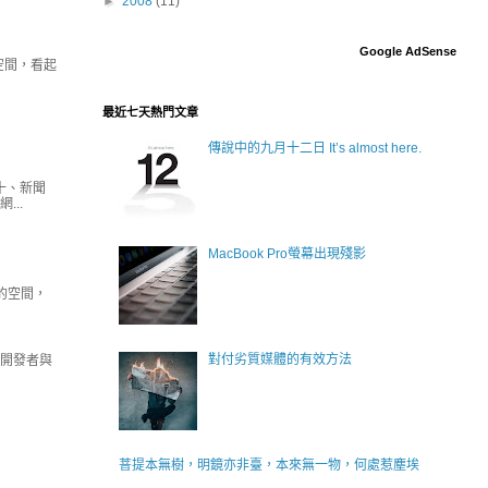
►
2008
(11)
Google AdSense
空間，看起
最近七天熱門文章
傳說中的九月十二日 It’s almost here.
十、新聞
..
MacBook Pro螢幕出現殘影
吸的空間，
對付劣質媒體的有效方法
，開發者與
萻提本無樹，明鏡亦非臺，本來無一物，何處惹塵埃