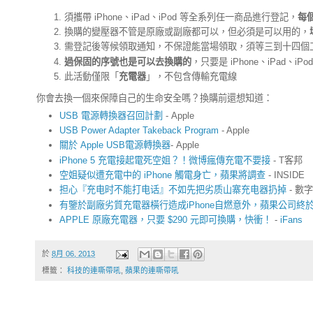
須攜帶 iPhone、iPad、iPod 等全系列任一商品進行登記，
每
換購的變壓器不管是原廠或副廠都可以，但必須是可以用的，
需登記後等候領取通知，不保證能當場領取，須等三到十四個
過保固的序號也是可以去換購的
，只要是 iPhone、iPad、
此活動僅限「
充電器
」，不包含傳輸充電線
你會去換一個來保障自己的生命安全嗎？換購前還想知道：
USB 電源轉換器召回計劃
- Apple
USB Power Adapter Takeback Program
- Apple
關於 Apple USB電源轉換器
- Apple
iPhone 5 充電接起電死空姐？！微博瘋傳充電不要接
- T客邦
空姐疑似遭充電中的 iPhone 觸電身亡，蘋果將調查
- INSIDE
担心『充电时不能打电话』不如先把劣质山寨充电器扔掉
- 數
有鑒於副廠劣質充電器橫行造成iPhone自燃意外，蘋果公司
APPLE 原廠充電器，只要 $290 元即可換購，快衝！
-
iFans
於
8月 06, 2013
標籤：
科技的連嘶帶吼
,
蘋果的連嘶帶吼