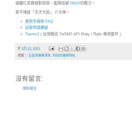
端優化其實相對容易，能降低被
DDoS
的壓力。
真不愧是「天才大臣」 IT大神！
使用手冊與 FAQ
店家申請連結
Twsms2
( 台灣簡訊 TwSMS API Ruby / Rails 專用套件 )
於
5月 22, 2021
標籤：
公益的連嘶帶吼
,
科技的連嘶帶吼
沒有留言:
張貼留言