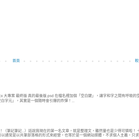
首頁
較
cx 大專案 最終版 真的最後版.psd 在檔名裡加個「空白鍵」，讓字和字之間有呼吸的
白字元」，其實是一個隨時會引爆的炸彈！...
 ！（筆記筆記...）話說我現在的第一名文章，就是整理文，雖然量也是少得可憐啦！ 
以通常是以共筆部落格的形式來經營，也等於是一個網站媒體，不求個人主義，只求網.