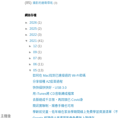
(85)
攝影的連嘶帶吼
(3)
網誌存檔
►
2026
(1)
►
2025
(2)
►
2022
(3)
▼
2021
(41)
►
12
(1)
►
09
(1)
►
07
(8)
►
06
(11)
▼
05
(13)
如何在 Mac找到已連接過的 Wi-Fi密碼
分享接種 AZ疫苗過程
快快插快快好，USB 3.0
用 iTunes將 CD音軌轉成檔案
去脈絡成千古恨，再回頭已 Covid身
簡訊實聯制，陽春手機也可用
學齡前兒童、低年級在家自學期間線上免費學習資源清單（不
，主機後