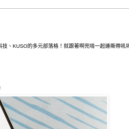
技、KUSO的多元部落格！就跟著啊兜啃一起連嘶帶吼
！