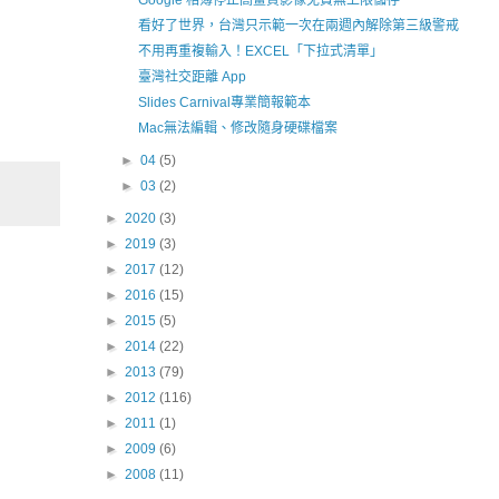
Google 相簿停止高畫質影像免費無上限儲存
看好了世界，台灣只示範一次在兩週內解除第三級警戒
不用再重複輸入！EXCEL「下拉式清單」
臺灣社交距離 App
Slides Carnival專業簡報範本
Mac無法編輯、修改隨身硬碟檔案
►
04
(5)
►
03
(2)
►
2020
(3)
►
2019
(3)
►
2017
(12)
►
2016
(15)
►
2015
(5)
►
2014
(22)
►
2013
(79)
►
2012
(116)
►
2011
(1)
►
2009
(6)
►
2008
(11)