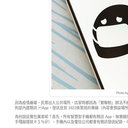
Photo b
因為疫情嚴峻，民眾出入公共場所、店家時都因為「實聯制」辦法不統一
則是內建簡訊 App，發訊息到 1922疾管局的專線（內容會預設場
為何說這實在厲害呢？首先，所有智慧型手機都有簡訊 App，無需
手殘敲錯就＃＄％＠），手機內以及電信公司都會有簡訊發送紀錄，