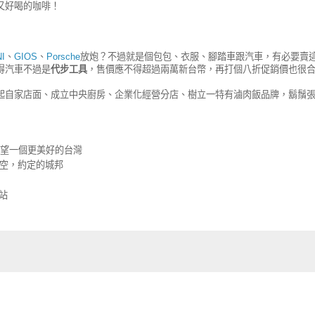
又好喝的咖啡！
I
、
GIOS
、
Porsche
放炮？不過就是個包包、衣服、腳踏車跟汽車，有必要賣
得汽車不過是
代步工具
，售價應不得超過兩萬新台幣，再打個八折促銷價也很
起自家店面、成立中央廚房、企業化經營分店、樹立一特有滷肉飯品牌，鬍鬚
 2.0 展望一個更美好的台灣
 - 天空，約定的城邦
網站