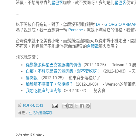
笨蛋，不想喝昂貴的
星巴客
咖啡，就不要喝呀！多的是比
星巴客
便宜
...
以下開放自行造句。對了，怎麼沒看到媒體對
LV
、
GIORGIO ARMAN
嗎？說到底，我一直想買一輛
Porsche
，就是不滿意它的價格，我覺
台灣從來就不乏美食小吃，而鬍鬚張滷肉飯可以從市場小攤走出，開
不可沒，難道我們不能說他是滷肉飯界的
台積電
張忠謀嗎？
想吃就要讀：
從鬍鬚張與星巴克談服務的價值
（2012-10-25） - Taiwan
白癡，不想吃昂貴的滷肉飯，就不要吃呀！
（2012-10-03）
魯肉飯
（2012-10-25）- 也來寫部落格好了
鬍鬚張不漲價了，然後呢？
（2012-10-03） - Wenson的隨筆
我想吃便宜的滷肉飯
（2012-10-02） - 劉客襄
於
10月 04, 2012
標籤：
生活的連嘶帶吼