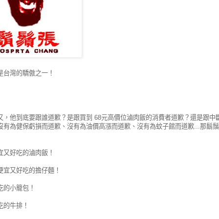
是台灣的驕傲之一！
又，他到底要跟誰道歉？是跟買到 68元高價位滷肉飯的消費者道歉？還是跟中
有為健保虧損而道歉、沒有為油價高漲而道歉、沒有為蚊子館而道歉...那鬍
宜又好吃的滷肉飯！
便宜又好吃的擔仔麵！
吃的小籠包！
吃的牛排！