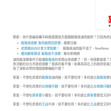
那麼，為什麼
遠在鄉下的
我還要挺天龍國鬍鬚張滷肉飯呢？只因為他
鬍鬚張道歉 魯肉飯降回原價
- 蘋果日報
老闆親自向社會大眾致歉！
鬍鬚張滷肉飯不漲了 - NowNews
聽到顧客聲音 鬍鬚張不漲價
- 聯合新聞網
滷肉飯漲價事件已經讓
鬍鬚張
的老闆出來道歉了，但，他道歉甚麼？
食活動的台北市政府道歉？我真的看不懂，如果高高在上的政府官員沒
為了漲新台幣四塊錢道歉
個屁
什麼？
笨蛋，不想吃昂貴的
鬍鬚張
滷肉飯，就不要吃呀！多的是比
鬍鬚張
便
笨蛋，不想吃昂貴的
台南擔仔麵
，就不要吃呀！多的是比
台南擔仔麵
笨蛋，不想吃
鼎泰豐
小籠包，就不要吃呀！多的是比
鼎泰豐
便宜又好
笨蛋，不想吃昂貴的
王品
牛排，就不要吃呀！多的是比
王品
便宜又好