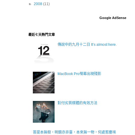
►
2008
(11)
Google AdSense
最近七天熱門文章
傳說中的九月十二日 It’s almost here.
MacBook Pro螢幕出現殘影
對付劣質媒體的有效方法
萻提本無樹，明鏡亦非臺，本來無一物，何處惹塵埃