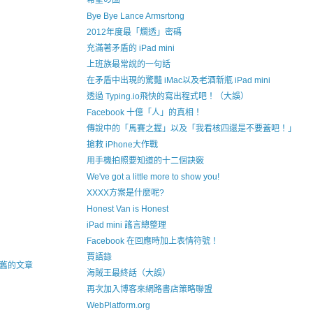
希望の国
Bye Bye Lance Armsrtong
2012年度最「爛透」密碼
充滿著矛盾的 iPad mini
上班族最常說的一句話
在矛盾中出現的驚豔 iMac以及老酒新瓶 iPad mini
透過 Typing.io飛快的寫出程式吧！（大誤）
Facebook 十億「人」的真相！
傳說中的「馬賽之握」以及「我看核四還是不要蓋吧！」
搶救 iPhone大作戰
用手機拍照要知道的十二個訣竅
We've got a little more to show you!
XXXX方案是什麼呢?
Honest Van is Honest
iPad mini 謠言總整理
Facebook 在回應時加上表情符號！
賈語錄
舊的文章
海賊王最終話（大誤）
再次加入博客來網路書店策略聯盟
WebPlatform.org