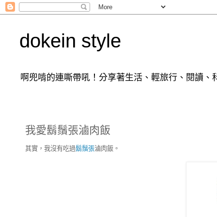
dokein style
啊兜啃的連嘶帶吼！分享著生活、輕旅行、閱讀、科
我愛鬍鬚張滷肉飯
其實，我沒有吃過
鬍鬚張
滷肉飯。