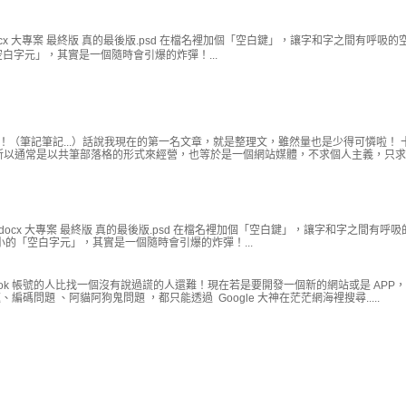
cx 大專案 最終版 真的最後版.psd 在檔名裡加個「空白鍵」，讓字和字之間有呼吸的
白字元」，其實是一個隨時會引爆的炸彈！...
 ！（筆記筆記...）話說我現在的第一名文章，就是整理文，雖然量也是少得可憐啦！ 
以通常是以共筆部落格的形式來經營，也等於是一個網站媒體，不求個人主義，只求網.
docx 大專案 最終版 真的最後版.psd 在檔名裡加個「空白鍵」，讓字和字之間有呼
的「空白字元」，其實是一個隨時會引爆的炸彈！...
ook 帳號的人比找一個沒有說過謊的人還難！現在若是要開發一個新的網站或是 APP
問題 、阿貓阿狗鬼問題 ，都只能透過 Google 大神在茫茫網海裡搜尋.....