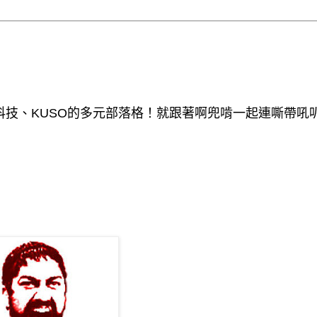
技、KUSO的多元部落格！就跟著啊兜啃一起連嘶帶吼