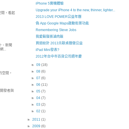
iPhone 5實機體驗
Upgrade your iPhone 4 to the new, thinner, lighter...
空間，看起
2013 LOVE POWER公益年曆
偽 App Google Maps啟動街景功能
Remembering Steve Jobs
我愛鬍鬚張滷肉飯
買迴紋針 2013北歐桌曆做公益
十、新聞
..
iPad Mini發表?
2012年台中市百貨公司週年慶
►
09
(18)
►
08
(6)
吸的空間，
►
07
(6)
►
06
(11)
，開發者與
►
05
(7)
►
04
(7)
►
03
(2)
►
02
(1)
►
2011
(1)
►
2009
(6)